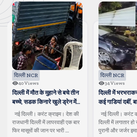
दिल्ली NCR
नोएडा/ग्रेटर नोएडा
34
Views
11
Views
दिल्ली में भरभराकर गिरा मकान,
नोएडा में बुजुर्ग व्
कई गाडियां दबीं, बाल-बाल बची
बुरी तरह पिटाई
बुजुर्ग की जान
नई दिल्ली। करंट क्राइम।राजधानी
नोएडा। करंट क्राइम
दिल्ली में लगातार हो रही बारिश के बीच
कस्बे में मामूली विवाद म
पुरानी और जर्जर इमारतें ...
और उनके बेटे के साथ