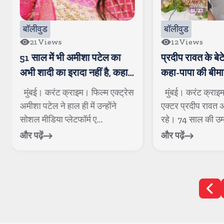
बॉलीवुड
बॉलीवुड
12
Views
82
Views
प्रदीप रावत के बेटे ने बताया दर्द,
एक्ट्रेस जिया शंक
कहा-पापा की बीमारी ठीक होने के
तस्वीरें शेयर कर 
बजाय बढ़ती गई
मुंबई। करंट क्राइम। गजनी फेम
मुंबई। करंट क्राइम
एक्टर प्रदीप रावत अब हमारे बीच नहीं
जिया शंकर की सगाई 
रहे। 74 साल की उम्र में वो क...
अगस्त को जिया ने इंस
और पढ़ें
और पढ़ें