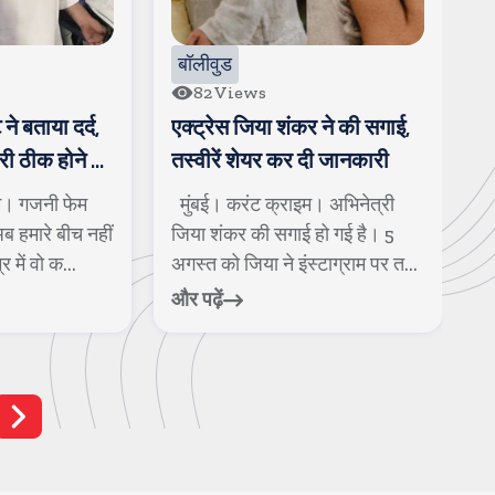
बॉलीवुड
98
Views
र ने की सगाई,
श्रेया कालरा बनी लॉक अप-2 की
न
दी जानकारी
वीनर, इनाम के तौर पर ट्रॉफी के
फ
साथ एक करोड रुपए मिले
। अभिनेत्री
मुंबई। करंट क्राइम। 40 दिनों तक
म
हो गई है। 5
चले बेहिसाब कलेश, तीखी बहसों,
न
्टाग्राम पर त...
बगावत, दोस्ती, दिल टूटने के लम्...
सु
और पढ़ें
और