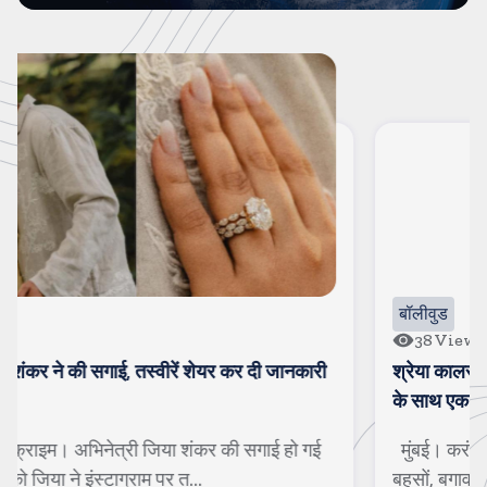
बॉलीवुड
38
Views
श्रेया कालरा बनी लॉक अप-2 की वीनर, इनाम के तौर पर ट्रॉफी
के साथ एक करोड रुपए मिले
मुंबई। करंट क्राइम। 40 दिनों तक चले बेहिसाब कलेश, तीखी
बहसों, बगावत, दोस्ती, दिल टूटने के लम्...