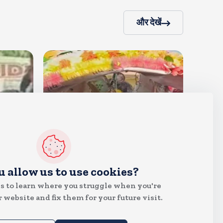
और देखें
देश
u allow us to use cookies?
क्या इस बार भी बुर्के में कांवड ला पाएंगी
s to learn where you struggle when you're
तमन्ना? प्रशासन ने थमा दिया नोटिस,
 website and fix them for your future visit.
मुचलके में किया पाबंद
Aug 5, 2026
12
Views