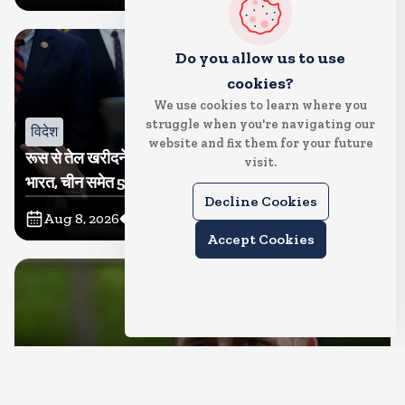
Do you allow us to use
cookies?
We use cookies to learn where you
struggle when you're navigating our
विदेश
website and fix them for your future
रूस से तेल खरीदने वालों पर टैरिफ लगाने का बिल सीनेट से पास,
visit.
भारत, चीन समेत 5 देश होंगे प्रभावित
Decline Cookies
Aug 8, 2026
12
Views
Accept Cookies
देश
राहुल गांधी शनिवार को प्रयागराज में करेंगे छात्रों से संवाद, एक्स