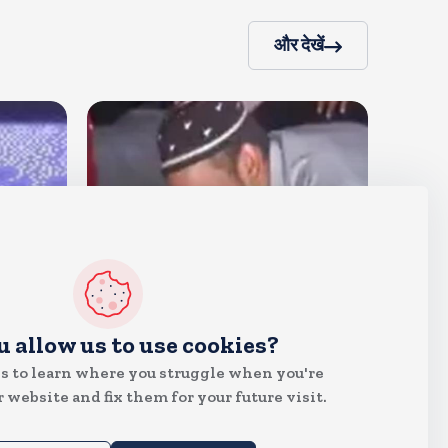
और देखें
देश
u allow us to use cookies?
जंतर मंतर पर खाना खिलाने वाले जुनैद
s to learn where you struggle when you're
पहुंचे झारखंड, कहा-छात्रों की मांग का
 website and fix them for your future visit.
समर्थन करते है
Aug 6, 2026
22
Views