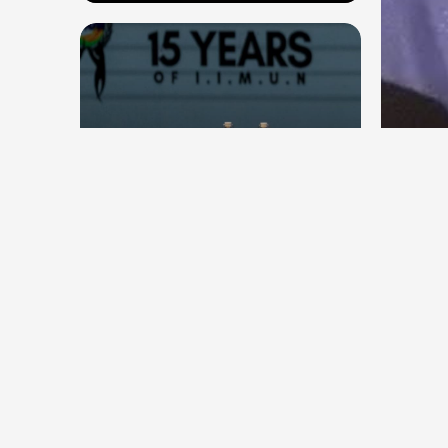
देश
देश
सितंब
संघ प्रमुख मोहन भागवत बोले, जेन जी
कॉकर
से संवाद जरूरी, विरोध का मतलब देश
विरोधी नहीं
Aug 7, 2026
59
Views
Aug 6