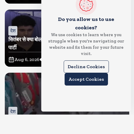
Do you allow us to use
cookies?
देश
We use cookies to learn where you
सितंबर से क्या बोलती पब्लिक अभियान शुरू करेगी कॉकरोच जनता
struggle when you're navigating our
पार्टी
website and fix them for your future
visit.
Aug 6, 2026
11
Views
Decline Cookies
Accept Cookies
देश
जंतर मंतर पर खाना खिलाने वाले जुनैद पहुंचे झारखंड, कहा-छात्रों
की मांग का समर्थन करते है