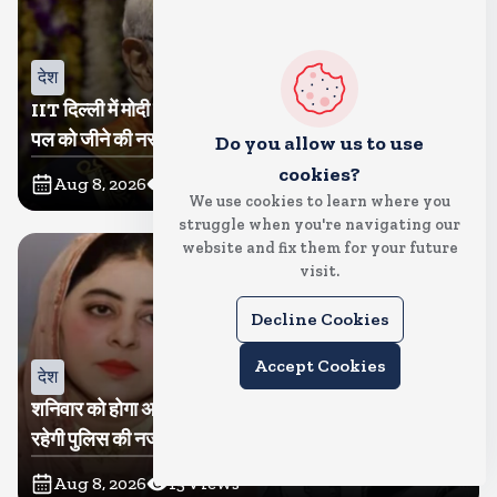
देश
IIT दिल्ली में मोदी बोले, मैं तो बाबा बागेश्वर नहीं हूं, छात्रों को दी इस
पल को जीने की नसीहत
Do you allow us to use
cookies?
Aug 8, 2026
31
Views
We use cookies to learn where you
struggle when you're navigating our
website and fix them for your future
visit.
Decline Cookies
Accept Cookies
देश
शनिवार को होगा अतीक का बेटा अबान सुपुर्दे-खाक, शाइस्ता पर
रहेगी पुलिस की नजर
Aug 8, 2026
15
Views