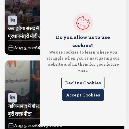
देश
कब टूटेगा संसद में गतिरोध? कांग्रेस ने निकाला मकरद्वार तक मार्च,
प्रधानमंत्री मोदी और गृह मंत्री अमित शाह के सदन में आकर बयान
Do you allow us to use
देने की मांग
cookies?
Aug 5, 2026
22
Views
We use cookies to learn where you
struggle when you're navigating our
website and fix them for your future
visit.
Decline Cookies
Accept Cookies
देश
गाजियाबाद में गौरक्षकों की सरेराह गुंडागर्दी, गौसेविका मां-बेटी को
बुरी तरह पीटा
Aug 5, 2026
19
Views