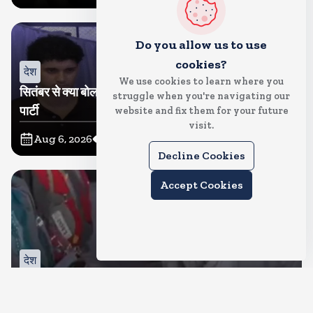
Do you allow us to use
cookies?
देश
We use cookies to learn where you
सितंबर से क्या बोलती पब्लिक अभियान शुरू करेगी कॉकरोच जनता
struggle when you're navigating our
पार्टी
website and fix them for your future
visit.
Aug 6, 2026
11
Views
Decline Cookies
Accept Cookies
देश
जंतर मंतर पर खाना खिलाने वाले जुनैद पहुंचे झारखंड, कहा-छात्रों
की मांग का समर्थन करते है