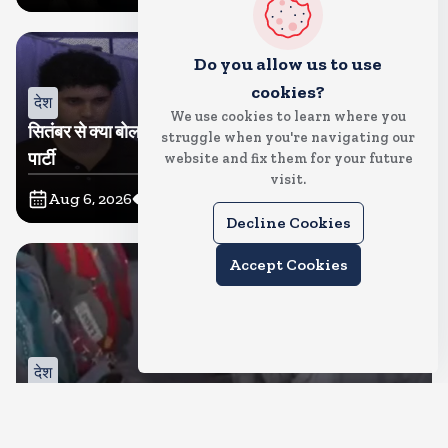
Do you allow us to use
cookies?
देश
We use cookies to learn where you
सितंबर से क्या बोलती पब्लिक अभियान शुरू करेगी कॉकरोच जनता
struggle when you're navigating our
पार्टी
website and fix them for your future
visit.
Aug 6, 2026
20
Views
Decline Cookies
Accept Cookies
देश
जंतर मंतर पर खाना खिलाने वाले जुनैद पहुंचे झारखंड, कहा-छात्रों
की मांग का समर्थन करते है