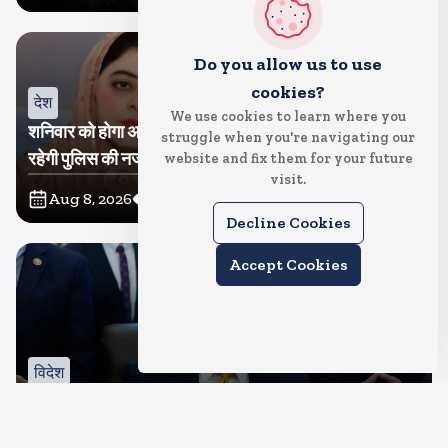
Do you allow us to use
cookies?
देश
We use cookies to learn where you
शनिवार को होगा अतीक का बेटा अबान सुपुर्दे-खाक, शाइस्ता पर
struggle when you're navigating our
रहेगी पुलिस की नजर
website and fix them for your future
visit.
Aug 8, 2026
76
Views
Decline Cookies
Accept Cookies
विदेश
रूस से तेल खरीदने वालों पर टैरिफ लगाने का बिल सीनेट से पास,
भारत, चीन समेत 5 देश होंगे प्रभावित