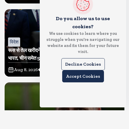
Do you allow us to use
cookies?
We use cookies to learn where you
struggle when you're navigating our
विदेश
website and fix them for your future
रूस से तेल खरीदने वालों पर टैरिफ लगाने का बिल सीनेट से पास,
visit.
भारत, चीन समेत 5 देश होंगे प्रभावित
Decline Cookies
Aug 8, 2026
8
Views
Accept Cookies
देश
राहुल गांधी शनिवार को प्रयागराज में करेंगे छात्रों से संवाद, एक्स