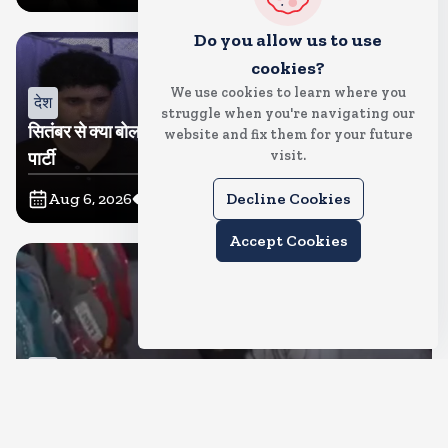
Do you allow us to use
cookies?
We use cookies to learn where you
देश
struggle when you're navigating our
सितंबर से क्या बोलती पब्लिक अभियान शुरू करेगी कॉकरोच जनता
website and fix them for your future
visit.
पार्टी
Aug 6, 2026
19
Views
Decline Cookies
Accept Cookies
देश
जंतर मंतर पर खाना खिलाने वाले जुनैद पहुंचे झारखंड, कहा-छात्रों
की मांग का समर्थन करते है