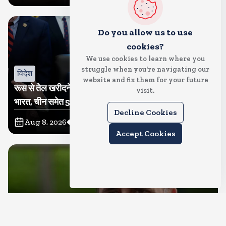
Do you allow us to use
cookies?
We use cookies to learn where you
struggle when you're navigating our
विदेश
website and fix them for your future
रूस से तेल खरीदने वालों पर टैरिफ लगाने का बिल सीनेट से पास,
visit.
भारत, चीन समेत 5 देश होंगे प्रभावित
Decline Cookies
Aug 8, 2026
12
Views
Accept Cookies
देश
राहुल गांधी शनिवार को प्रयागराज में करेंगे छात्रों से संवाद, एक्स