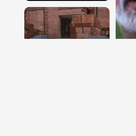
देश
देश
दुष्क
राहुल और प्रियंका भींगते नजर आए,
को द
कहा-गाडी नहीं आ रही है
Aug 6, 2026
5
Views
Aug 6