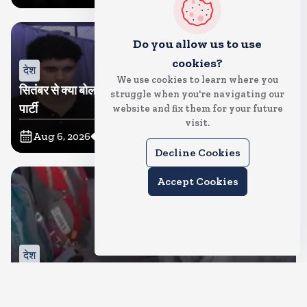
Do you allow us to use
cookies?
देश
We use cookies to learn where you
सितंबर से क्या बोलती पब्लिक अभियान शुरू करेगी कॉकरोच जनता
struggle when you're navigating our
पार्टी
website and fix them for your future
visit.
Aug 6, 2026
15
Views
Decline Cookies
Accept Cookies
देश
जंतर मंतर पर खाना खिलाने वाले जुनैद पहुंचे झारखंड, कहा-छात्रों
की मांग का समर्थन करते है