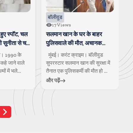
बॉलीवुड
17
Views
हुए स्पॉट, चल
सलमान खान के घर के बाहर
ख
नी सुनीता से चल
पुलिसवाले की मौत, अचानक
न
बीमार पडकर गिर पडे
क
म। 1990 के
मुंबई। करंट क्राइम। बॉलीवुड
म
कहे जाने वाले
सुपरस्टार सलमान खान की सुरक्षा में
क
ों में भले...
तैनात एक पुलिसकर्मी की मौत हो ...
क
और पढ़ें
और