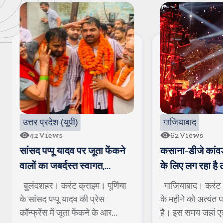
उत्तर प्रदेश (यूपी)
गाजियाबाद
42
Views
62
Views
सांसद पप्पू यादव पर जूता फेंकने
कसाना-डीजे कांवड
वालों का जबर्दस्त स्वागत,
के लिए लग रहा है 
अखिलेश ने वीडियो पोस्ट कर
बुलंदशहर। करंट क्राइम। पूर्णिया
गाजियाबाद। करंट 
बीजेपी पर कसा तंज
के सांसद पप्पू यादव की प्रेस
के महीने को अत्यंत 
कॉन्फ्रेंस में जूता फेंकने के आर...
है। इस समय जहां ए