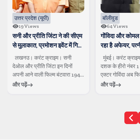
उत्तर प्रदेश (यूपी)
बॉलीवुड
19
Views
64
Views
सनी और प्रीति जिंटा ने की सीएम
गोंविदा और कोमल 
से मुलाकात, प्रमोशन इवेंट में गिर
रहा है अफेयर, पत्
जाने से एक व्यक्ति घायल
रही है खटपट
लखनउ। करंट क्राइम। सनी
मुंबई। करंट क्राइ
देओल और प्रीति जिंटा इन दिनों
दशक के हीरो नंबर 1 
अपनी आने वाली फिल्म बंटवारा 1947
एक्टर गोविंदा अब फिल्म
को लेकर...
और पढ़ें
और पढ़ें