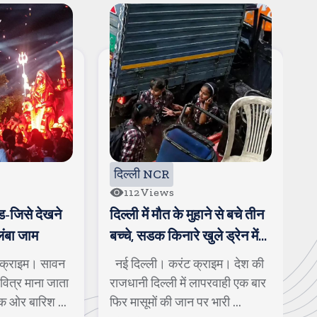
दिल्ली NCR
112
Views
-जिसे देखने
दिल्ली में मौत के मुहाने से बचे तीन
द
लंबा जाम
बच्चे, सडक किनारे खुले ड्रेन में
क
जा गिरे
ब
क्राइम। सावन
नई दिल्ली। करंट क्राइम। देश की
न
पवित्र माना जाता
राजधानी दिल्ली में लापरवाही एक बार
द
क ओर बारिश ...
फिर मासूमों की जान पर भारी ...
पु