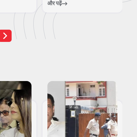
और पढ़ें
और