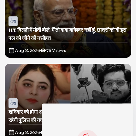
देश
IIT दिल्ली में मोदी बोले, मैं तो बाबा बागेश्वर नहीं हूं, छात्रों को दी इस
पल को जीने की नसीहत
Aug 8, 2026
76
Views
देश
विदेश
शनिवार को होगा अतीक का बेटा अबान सुपुर्दे-खाक, शाइस्ता पर
रूस से तेल खरीदने वालों पर टैरिफ लगाने का बिल सीनेट से पास,
रहेगी पुलिस की नजर
भारत, चीन समेत 5 देश होंगे प्रभावित
Aug 8, 2026
25
Views