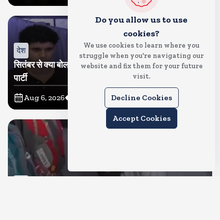
Do you allow us to use
cookies?
We use cookies to learn where you
देश
struggle when you're navigating our
सितंबर से क्या बोलती पब्लिक अभियान शुरू करेगी कॉकरोच जनता
website and fix them for your future
visit.
पार्टी
Aug 6, 2026
20
Views
Decline Cookies
Accept Cookies
देश
जंतर मंतर पर खाना खिलाने वाले जुनैद पहुंचे झारखंड, कहा-छात्रों
की मांग का समर्थन करते है