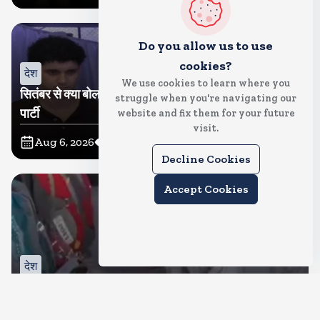
Do you allow us to use
cookies?
देश
We use cookies to learn where you
सितंबर से क्या बोलती पब्लिक अभियान शुरू करेगी कॉकरोच जनता
struggle when you're navigating our
पार्टी
website and fix them for your future
visit.
Aug 6, 2026
11
Views
Decline Cookies
Accept Cookies
देश
जंतर मंतर पर खाना खिलाने वाले जुनैद पहुंचे झारखंड, कहा-छात्रों
की मांग का समर्थन करते है