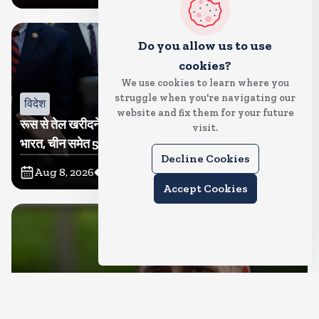
Do you allow us to use
cookies?
We use cookies to learn where you
struggle when you're navigating our
विदेश
website and fix them for your future
रूस से तेल खरीदने वालों पर टैरिफ लगाने का बिल सीनेट से पास,
visit.
भारत, चीन समेत 5 देश होंगे प्रभावित
Decline Cookies
Aug 8, 2026
6
Views
Accept Cookies
देश
राहुल गांधी शनिवार को प्रयागराज में करेंगे छात्रों से संवाद, एक्स