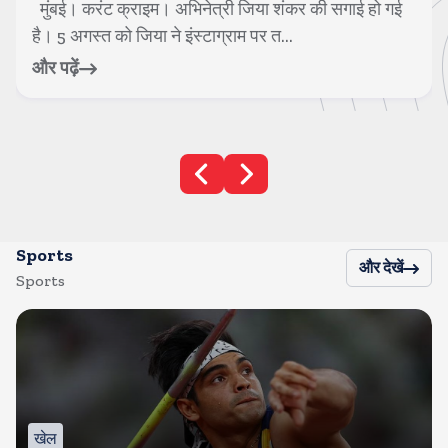
मुंबई। करंट क्राइम। 40 दिनों तक चले बेहिसाब कलेश, तीखी
बहसों, बगावत, दोस्ती, दिल टूटने के लम्...
और पढ़ें
Sports
और देखें
Sports
खेल