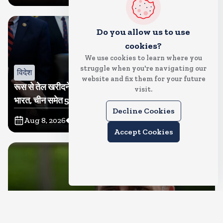
Do you allow us to use
cookies?
We use cookies to learn where you
struggle when you're navigating our
विदेश
website and fix them for your future
रूस से तेल खरीदने वालों पर टैरिफ लगाने का बिल सीनेट से पास,
visit.
भारत, चीन समेत 5 देश होंगे प्रभावित
Decline Cookies
Aug 8, 2026
8
Views
Accept Cookies
देश
राहुल गांधी शनिवार को प्रयागराज में करेंगे छात्रों से संवाद, एक्स