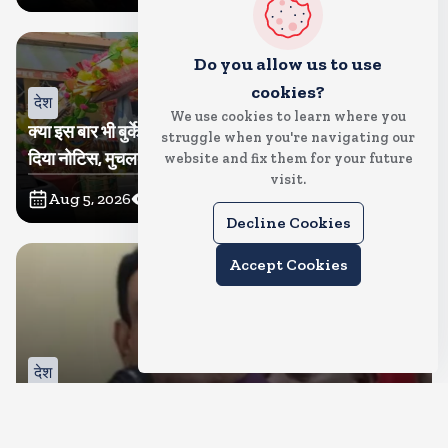
Do you allow us to use
cookies?
देश
We use cookies to learn where you
क्या इस बार भी बुर्के में कांवड ला पाएंगी तमन्ना? प्रशासन ने थमा
struggle when you're navigating our
दिया नोटिस, मुचलके में किया पाबंद
website and fix them for your future
visit.
Aug 5, 2026
12
Views
Decline Cookies
Accept Cookies
देश
बीजेपी करेगी नरोत्तम मिश्रा पर कार्रवाई, जिला और महानगर इकाई
भंग, रिपोर्ट का इंतजार