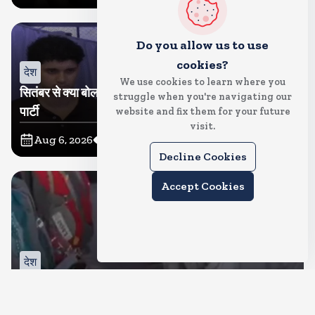
Do you allow us to use
cookies?
देश
We use cookies to learn where you
सितंबर से क्या बोलती पब्लिक अभियान शुरू करेगी कॉकरोच जनता
struggle when you're navigating our
पार्टी
website and fix them for your future
visit.
Aug 6, 2026
15
Views
Decline Cookies
Accept Cookies
देश
जंतर मंतर पर खाना खिलाने वाले जुनैद पहुंचे झारखंड, कहा-छात्रों
की मांग का समर्थन करते है