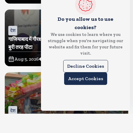
Do you allow us to use
cookies?
देश
We use cookies to learn where you
गाजियाबाद में गौरक्षकों की सरेराह गुंडागर्दी, गौसेविका मां-बेटी को
struggle when you're navigating our
बुरी तरह पीटा
website and fix them for your future
visit.
Aug 5, 2026
37
Views
Decline Cookies
Accept Cookies
देश
क्या इस बार भी बुर्के में कांवड ला पाएंगी तमन्ना? प्रशासन ने थमा
दिया नोटिस, मुचलके में किया पाबंद