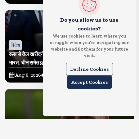
Do you allow us to use
cookies?
We use cookies to learn where you
struggle when you're navigating our
विदेश
website and fix them for your future
रूस से तेल खरीदने वालों पर टैरिफ लगाने का बिल सीनेट से पास,
visit.
भारत, चीन समेत 5 देश होंगे प्रभावित
Decline Cookies
Aug 8, 2026
6
Views
Accept Cookies
देश
राहुल गांधी शनिवार को प्रयागराज में करेंगे छात्रों से संवाद, एक्स