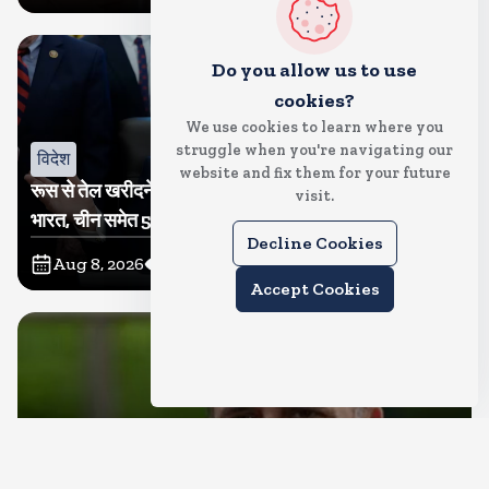
Do you allow us to use
cookies?
We use cookies to learn where you
struggle when you're navigating our
विदेश
website and fix them for your future
रूस से तेल खरीदने वालों पर टैरिफ लगाने का बिल सीनेट से पास,
visit.
भारत, चीन समेत 5 देश होंगे प्रभावित
Decline Cookies
Aug 8, 2026
6
Views
Accept Cookies
देश
राहुल गांधी शनिवार को प्रयागराज में करेंगे छात्रों से संवाद, एक्स