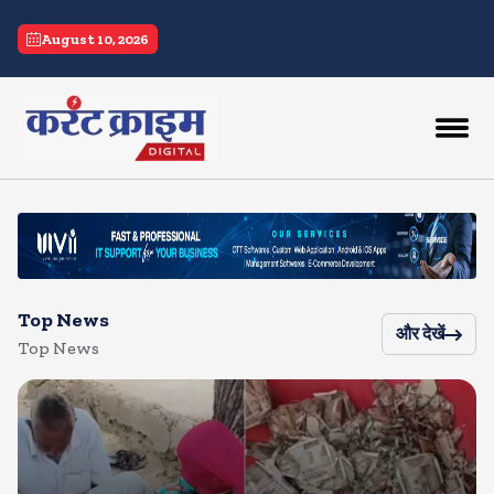
current crime
August 10, 2026
Top News
और देखें
Top News