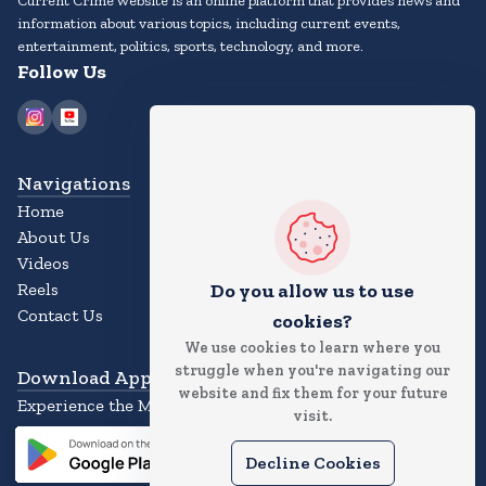
Current Crime website is an online platform that provides news and
information about various topics, including current events,
entertainment, politics, sports, technology, and more.
Follow Us
Navigations
Home
About Us
Videos
Do you allow us to use
Reels
Contact Us
cookies?
We use cookies to learn where you
struggle when you're navigating our
Download App
website and fix them for your future
Experience the Magic of the News App
visit.
Decline Cookies