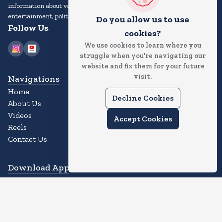
information about various topics, including current events,
entertainment, politics, sports, technology, and more.
Do you allow us to use
Follow Us
cookies?
We use cookies to learn where you
struggle when you're navigating our
website and fix them for your future
visit.
Navigations
Home
Decline Cookies
About Us
Videos
Accept Cookies
Reels
Contact Us
Download App
Experience the Magic of the News App