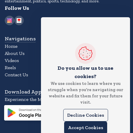
entertainment, politics, sports, technology, and more.
Follow Us
Navigations
Home
About Us
Videos
Do you allow us to use
Reels
Contact Us
cookies?
We use cookies to learn where you
struggle when you're navigating our
Download App
website and fix them for your future
Experience the Magic of the News App
visit.
Decline Cookies
Accept Cookies