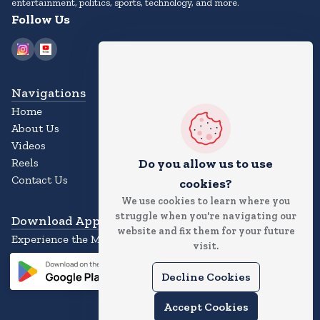
entertainment, politics, sports, technology, and more.
Follow Us
Navigations
Home
About Us
Videos
Do you allow us to use
Reels
Contact Us
cookies?
We use cookies to learn where you
struggle when you're navigating our
Download App
website and fix them for your future
Experience the Magic of the News App
visit.
Decline Cookies
Accept Cookies