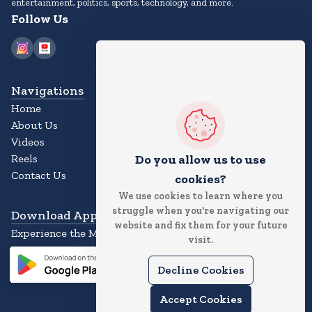
entertainment, politics, sports, technology, and more.
Follow Us
Navigations
Home
About Us
Videos
Do you allow us to use
Reels
Contact Us
cookies?
We use cookies to learn where you
struggle when you're navigating our
Download App
website and fix them for your future
Experience the Magic of the News App
visit.
Decline Cookies
Accept Cookies