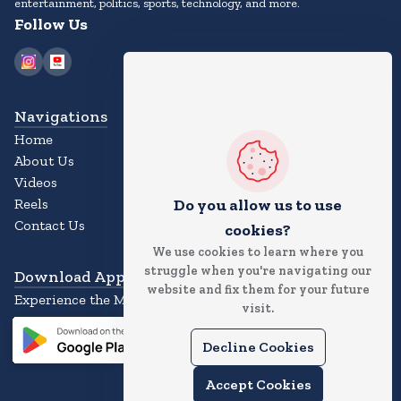
entertainment, politics, sports, technology, and more.
Follow Us
Navigations
Home
About Us
Videos
Do you allow us to use
Reels
Contact Us
cookies?
We use cookies to learn where you
struggle when you're navigating our
Download App
website and fix them for your future
Experience the Magic of the News App
visit.
Decline Cookies
Accept Cookies