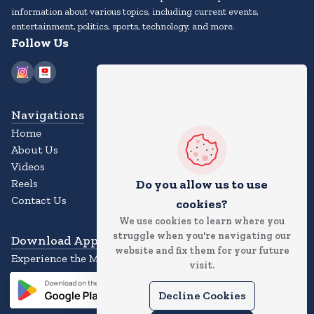
information about various topics, including current events,
entertainment, politics, sports, technology, and more.
Follow Us
Navigations
Home
About Us
Videos
Reels
Do you allow us to use
Contact Us
cookies?
We use cookies to learn where you
struggle when you're navigating our
Download App
website and fix them for your future
Experience the Magic of the News App
visit.
Decline Cookies