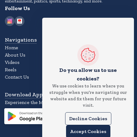
entertainment, politics, sports, technology, and more.
Follow Us
Navigations
Home
About Us
Videos
Do you allow us to use
Reels
Contact Us
cookies?
We use cookies to learn where you
struggle when you're navigating our
Download App
website and fix them for your future
Experience the Magic of the News App
visit.
Decline Cookies
Accept Cookies