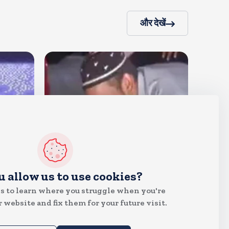
और देखें
देश
u allow us to use cookies?
जंतर मंतर पर खाना खिलाने वाले जुनैद
s to learn where you struggle when you're
पहुंचे झारखंड, कहा-छात्रों की मांग का
 website and fix them for your future visit.
समर्थन करते है
Aug 6, 2026
20
Views