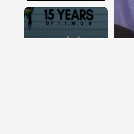
देश
देश
सितंब
संघ प्रमुख मोहन भागवत बोले, जेन जी
कॉकर
से संवाद जरूरी, विरोध का मतलब देश
विरोधी नहीं
Aug 7, 2026
48
Views
Aug 6