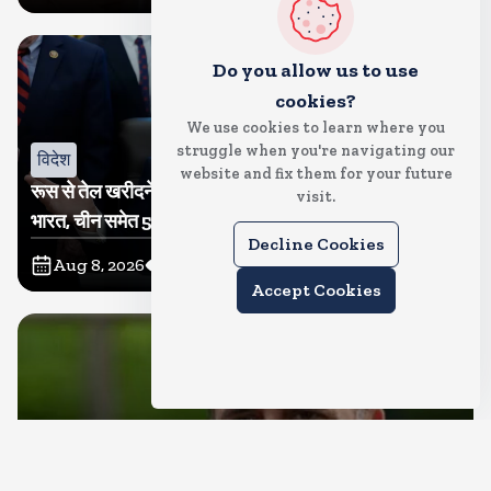
Do you allow us to use
cookies?
We use cookies to learn where you
struggle when you're navigating our
विदेश
website and fix them for your future
रूस से तेल खरीदने वालों पर टैरिफ लगाने का बिल सीनेट से पास,
visit.
भारत, चीन समेत 5 देश होंगे प्रभावित
Decline Cookies
Aug 8, 2026
9
Views
Accept Cookies
देश
राहुल गांधी शनिवार को प्रयागराज में करेंगे छात्रों से संवाद, एक्स