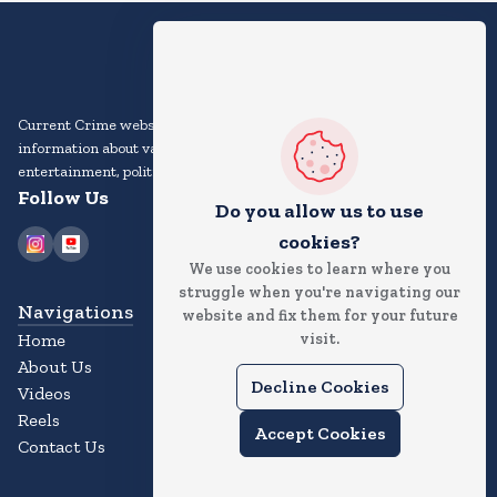
Current Crime website is an online platform that provides news and
information about various topics, including current events,
entertainment, politics, sports, technology, and more.
Follow Us
Do you allow us to use
cookies?
We use cookies to learn where you
struggle when you're navigating our
Navigations
website and fix them for your future
visit.
Home
About Us
Decline Cookies
Videos
Reels
Accept Cookies
Contact Us