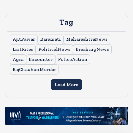
Tag
AjitPawar
Baramati
MaharashtraNews
LastRites
PoliticalNews
BreakingNews
Agra
Encounter
PoliceAction
RajChauhanMurder
Load More