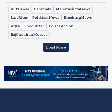
AjitPawar
Baramati
MaharashtraNews
LastRites
PoliticalNews
BreakingNews
Agra
Encounter
PoliceAction
RajChauhanMurder
Load More