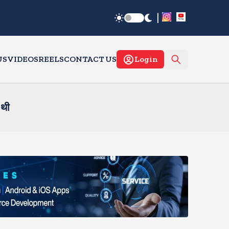
|
US
VIDEOS
REELS
CONTACT US
Login
 थी