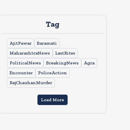
Tag
AjitPawar
Baramati
MaharashtraNews
LastRites
PoliticalNews
BreakingNews
Agra
Encounter
PoliceAction
RajChauhanMurder
Load More