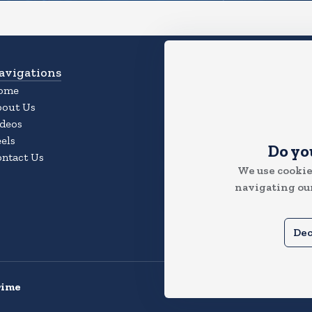
avigations
Download App
ome
Experience the Magic of the
bout Us
App
deos
els
Do yo
ntact Us
We use cookie
navigating our
Dec
rime