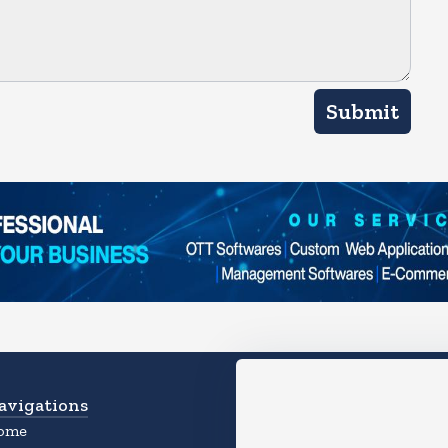
Submit
avigations
Download App
ome
Experience the Magic of the