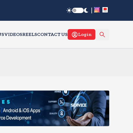
|
US
VIDEOS
REELS
CONTACT US
Login