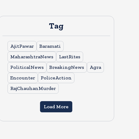
Tag
AjitPawar
Baramati
MaharashtraNews
LastRites
PoliticalNews
BreakingNews
Agra
Encounter
PoliceAction
RajChauhanMurder
Load More