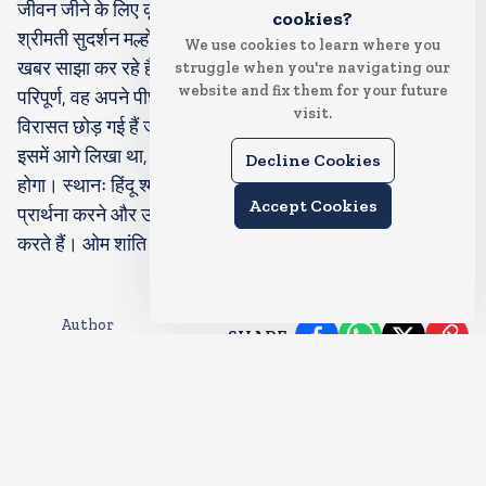
जीवन जीने के लिए कृतज्ञता व्यक्त करते हुए, हम अपनी प्रिय माता,
cookies?
श्रीमती सुदर्शन मल्होत्रा के 94 वर्ष की आयु में शांतिपूर्ण निधन की
We use cookies to learn where you
खबर साझा कर रहे हैं। एक लंबे और सुखमय जीवन के आशीर्वाद से
struggle when you're navigating our
website and fix them for your future
परिपूर्ण, वह अपने पीछे अनमोल यादें, पीढ़ियों का प्यार और एक ऐसी
visit.
विरासत छोड़ गई हैं जो हमें हमेशा मार्गदर्शन देती रहेगी।’
इसमें आगे लिखा था, ’अंतिम संस्कार 20 मार्च 2026 को सुबह 10 बजे
Decline Cookies
होगा। स्थानः हिंदू श्मशान घाट, सांता क्रूज वेस्ट, मुंबई। हम आपको
Accept Cookies
प्रार्थना करने और उन्हें सम्मानपूर्वक विदाई देने के लिए आमंत्रित
करते हैं। ओम शांति।’
Author
SHARE
:
Leave Comments