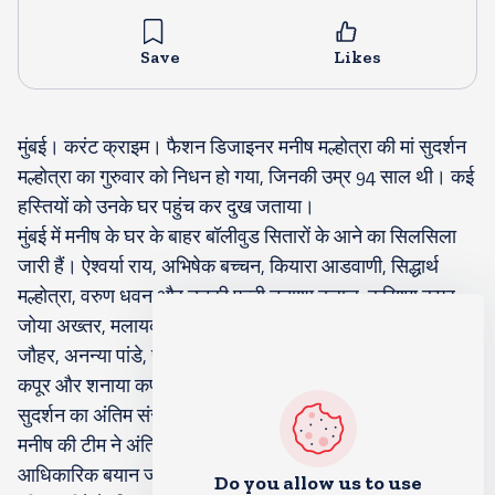
Save
Likes
मुंबई। करंट क्राइम। फैशन डिजाइनर मनीष मल्होत्रा ​​की मां सुदर्शन
मल्होत्रा का गुरुवार को निधन हो गया, जिनकी उम्र 94 साल थी। कई
हस्तियों को उनके घर पहुंच कर दुख जताया।
मुंबई में मनीष के घर के बाहर बॉलीवुड सितारों के आने का सिलसिला
जारी हैं। ऐश्वर्या राय, अभिषेक बच्चन, कियारा आडवाणी, सिद्धार्थ
मल्होत्रा, वरुण धवन और उनकी पत्नी नताशा दलाल, करिश्मा कपूर,
जोया अख्तर, मलायका अरोड़ा और अर्जुन कपूर नजर आए। करण
जौहर, अनन्या पांडे, सोनाली बेंद्रे, रवीना टंडन, संजय कपूर, महीप
कपूर और शनाया कपूर समेत कई लोग मनीष के घर पहुंचे।
सुदर्शन का अंतिम संस्कार शुक्रवार सुबह होगा।
मनीष की टीम ने अंतिम संस्कार से संबंधित जानकारी देते हुए एक
आधिकारिक बयान जारी किया है। बयान में कहा गया है, ’एक सुंदर
Do you allow us to use