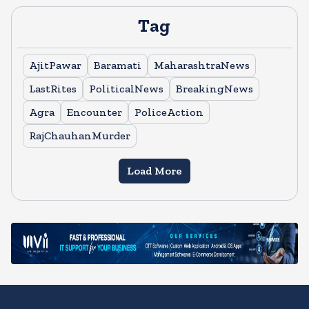
Tag
AjitPawar
Baramati
MaharashtraNews
LastRites
PoliticalNews
BreakingNews
Agra
Encounter
PoliceAction
RajChauhanMurder
Load More