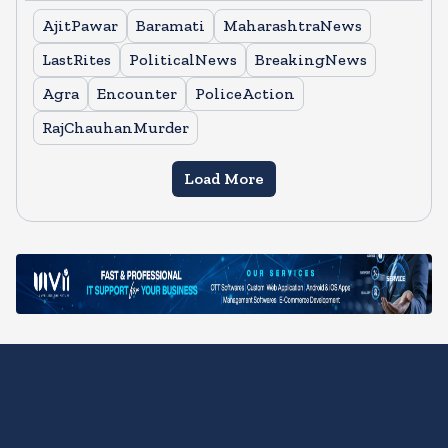
AjitPawar
Baramati
MaharashtraNews
LastRites
PoliticalNews
BreakingNews
Agra
Encounter
PoliceAction
RajChauhanMurder
Load More