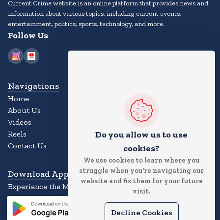
Current Crime website is an online platform that provides news and
information about various topics, including current events,
entertainment, politics, sports, technology, and more.
Follow Us
Navigations
Home
About Us
Videos
Do you allow us to use
Reels
Contact Us
cookies?
We use cookies to learn where you
struggle when you're navigating our
Download App
website and fix them for your future
Experience the Magic of the News App
visit.
Decline Cookies