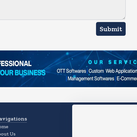
Submit
avigations
Download App
ome
Experience the Magic of the
bout Us
App