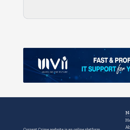
N
H
A
Current Crime website is an online platform