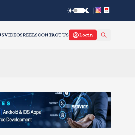
|
US
VIDEOS
REELS
CONTACT US
Login