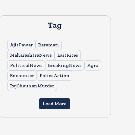
Tag
AjitPawar
Baramati
MaharashtraNews
LastRites
PoliticalNews
BreakingNews
Agra
Encounter
PoliceAction
RajChauhanMurder
Load More