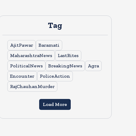
Tag
AjitPawar
Baramati
MaharashtraNews
LastRites
PoliticalNews
BreakingNews
Agra
Encounter
PoliceAction
RajChauhanMurder
Load More