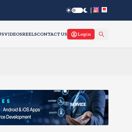
|
US
VIDEOS
REELS
CONTACT US
Login