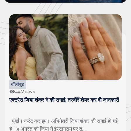
बॉलीवुड
40
Views
श्रेया कालरा बनी लॉक अप-2 की वीनर, इनाम के तौर पर ट्रॉफी
के साथ एक करोड रुपए मिले
मुंबई। करंट क्राइम। 40 दिनों तक चले बेहिसाब कलेश, तीखी
बहसों, बगावत, दोस्ती, दिल टूटने के लम्...