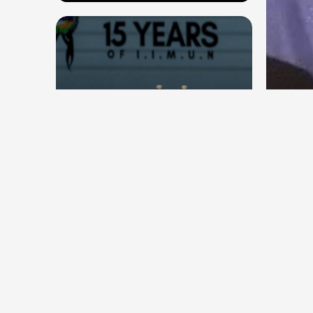
देश
देश
सितंब
संघ प्रमुख मोहन भागवत बोले, जेन जी
कॉकर
से संवाद जरूरी, विरोध का मतलब देश
विरोधी नहीं
Aug 7, 2026
4
Views
Aug 6