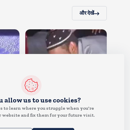
और देखें
देश
u allow us to use cookies?
जंतर मंतर पर खाना खिलाने वाले जुनैद
s to learn where you struggle when you're
पहुंचे झारखंड, कहा-छात्रों की मांग का
 website and fix them for your future visit.
समर्थन करते है
Aug 6, 2026
19
Views